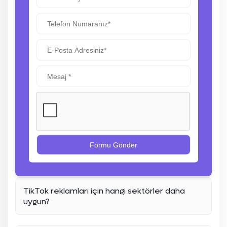
TikTok reklamlarında A/B testi yapabilir miyim?
TikTok reklam kampanyası için hedefleme
seçenekleri nelerdir?
Reklam kampanyası süresince bütçeyi
değiştirebilir miyim?
Reklam kampanyamın başarısını artırmak için
önerileriniz nelerdir?
TikTok reklamları için hangi sektörler daha
uygun?