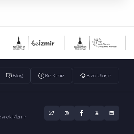
Blog
Biz Kimiz
Bize Ulaşın
yraklı/İzmir