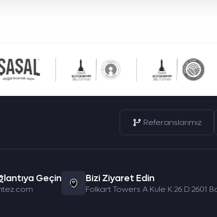
Referanslarımız
ğlantıya Geçin
Bizi Ziyaret Edin
ntez.com
Folkart Towers A Kule K:26 D:2601 Ba