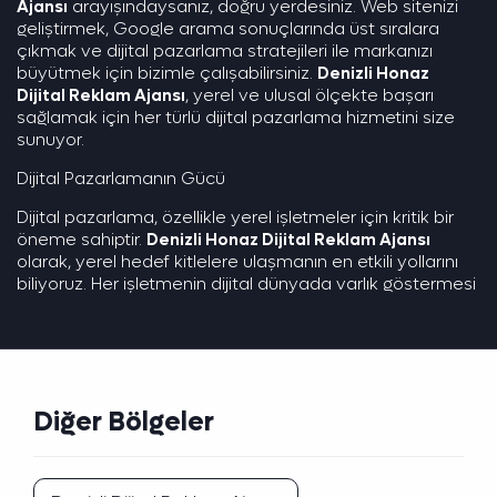
Ajansı
arayışındaysanız, doğru yerdesiniz. Web sitenizi
geliştirmek, Google arama sonuçlarında üst sıralara
çıkmak ve dijital pazarlama stratejileri ile markanızı
büyütmek için bizimle çalışabilirsiniz.
Denizli Honaz
Dijital Reklam Ajansı
, yerel ve ulusal ölçekte başarı
sağlamak için her türlü dijital pazarlama hizmetini size
sunuyor.
Dijital Pazarlamanın Gücü
Dijital pazarlama, özellikle yerel işletmeler için kritik bir
öneme sahiptir.
Denizli Honaz Dijital Reklam Ajansı
olarak, yerel hedef kitlelere ulaşmanın en etkili yollarını
biliyoruz. Her işletmenin dijital dünyada varlık göstermesi
gerekiyor. Biz de tam olarak bu noktada devreye
giriyoruz ve
Denizli Honaz Dijital Reklam Ajansı
hizmetleriyle sizlere başarıyı sunuyoruz.
SEO ve Google Reklamları
Diğer Bölgeler
SEO (Arama Motoru Optimizasyonu) ve Google
reklamları, dijital pazarlamanın temel yapı taşlarıdır. Eğer
Denizli Honaz Dijital Reklam Ajansı
olarak online
görünürlüğünüzü artırmak istiyorsanız, SEO ve Google