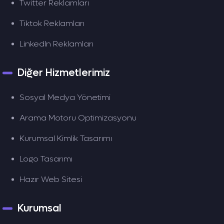
Twitter Reklamları
uyumlu olmasını sağlıyor, satışlarınızı artıracak dijital
reklam stratejileri geliştiriyoruz.
Tiktok Reklamları
Ayrıca, e-ticaret sitenizin kullanıcı dostu olmasını
LinkedIn Reklamları
sağlayarak, müşteri deneyimini iyileştiriyoruz.
Denizli
Honaz Dijital Reklam Ajansı
ile e-ticaret sitenizde
dönüşüm oranlarını artırabilirsiniz.
Diğer Hizmetlerimiz
Neden Denizli Honaz Dijital Reklam Ajansı?
Sosyal Medya Yönetimi
Denizli Honaz Dijital Reklam Ajansı
olarak, her projeye
özel çözümler sunuyoruz. Bizimle çalışarak, dijital
Arama Motoru Optimizasyonu
pazarlama alanında daha başarılı olabilirsiniz. Hedef
kitlenize ulaşmanın, dijital varlık oluşturmanın ve
Kurumsal Kimlik Tasarımı
markanızı büyütmenin en doğru yolu biziz.
Eğer siz de
Denizli Honaz Dijital Reklam Ajansı
Logo Tasarımı
hizmetinden faydalanmak isterseniz,
0850 840 5893
numaralı telefonu arayarak bizimle iletişime
Hazır Web Sitesi
geçebilirsiniz. 30 gün boyunca Google Reklam deneme
hizmetimizden faydalanabilirsiniz. Hadi, şimdi dijital
dünyada başarılı olma zamanınız!
Kurumsal