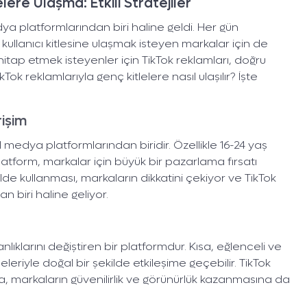
ere Ulaşma: Etkili Stratejiler
dya platformlarından biri haline geldi. Her gün
 kullanıcı kitlesine ulaşmak isteyen markalar için de
hitap etmek isteyenler için TikTok reklamları, doğru
ikTok reklamlarıyla genç kitlelere nasıl ulaşılır? İşte
işim
 medya platformlarından biridir. Özellikle 16-24 yaş
atform, markalar için büyük bir pazarlama fırsatı
kilde kullanması, markaların dikkatini çekiyor ve TikTok
n biri haline geliyor.
anlıklarını değiştiren bir platformdur. Kısa, eğlenceli ve
leriyle doğal bir şekilde etkileşime geçebilir. TikTok
ra, markaların güvenilirlik ve görünürlük kazanmasına da