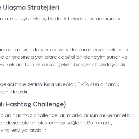
 Ulaşma Stratejileri
formatı sunuyor. Genç hedef kitlelere ulaşmak için bu
arın ana akışında yer alır ve videoları izlerken reklama
 Dijital Dünyada
deolar arasında yer alarak doğal bir deneyim sunar ve
İçin Var!
. Bu reklam türü ile dikkat çeken bir içerik hazırlayarak
Yüzlerce işlet
ile 
 çekici hale getirin. Kısa videolar, TikTok’un dinamik
Şimdi sıra sende! Fo
çin idealdir.
ile sende heme
lı Hashtag Challenge)
ri olan hashtag challenge’lar, markalar için mükemmel bir
le kendi videolarını oluşturması sağlanır. Bu format,
iral etki yaratabilir.