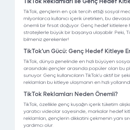
TikTok Reklamları ile Genç Hedef Kitlel
TikTok, gençlerin en çok tercih ettiği sosyal me
milyonlarca kullanıcı içerik üretirken, bu devasa
önemli bir fırsat doğuyor. Genç hedef kitlelere 
stratejilerle büyük bir başarıya ulaşabilir. Peki, T
bilmeniz gerekenler!
TikTok'un Gücü: Genç Hedef Kitleye Er
TikTok, dünya genelinde en hızlı büyüyen sosyal
arasındaki gençler arasında popüler olan bu pl
sunuyor. Genç kullanıcıların TikTok'u aktif bir şe
reklamları bu kitleye ulaşmanın en hızlı yollarında
TikTok Reklamları Neden Önemli?
TikTok, özellikle genç kuşağın içerik tüketim alışk
yaratıcı videolar sayesinde, markalar hedef kitle
reklamları, gençlerin dikkatini çekmenin yanı sı
yardımcı olur.