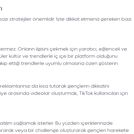
ı
bazı stratejiler önemlidir. İşte dikkat etmeniz gereken bazı
rmez. Onların ilgisini çekmek için yaratıcı, eğlenceli ve
ler kültür ve trendlerle iç içe bir platform olduğunu
akip ettiği trendlerle uyumlu olmasına özen gösterin.
reklamlarınızı da kısa tutarak gençlerin dikkatini
iye arasında videolar oluşturmak, TikTok kullanıcıları için
atılım sağlamak isterler. Bu yüzden içeriklerinizde
sorarak veya bir challenge oluşturarak gençleri harekete