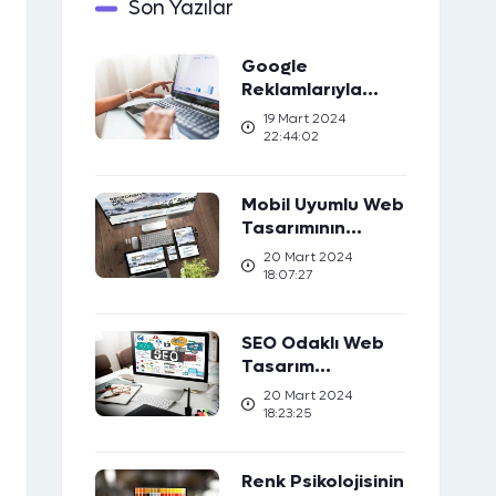
Son Yazılar
Google
Reklamlarıyla
Marka Bilinirliğinizi
19 Mart 2024
Artırın
22:44:02
Mobil Uyumlu Web
Tasarımının
Önemi: Kullanıcı
20 Mart 2024
Deneyimini Nasıl
18:07:27
Geliştirir?
SEO Odaklı Web
Tasarım
Stratejileri: Web
20 Mart 2024
Sıralamanızı Nasıl
18:23:25
Yükseltirsiniz?
Renk Psikolojisinin