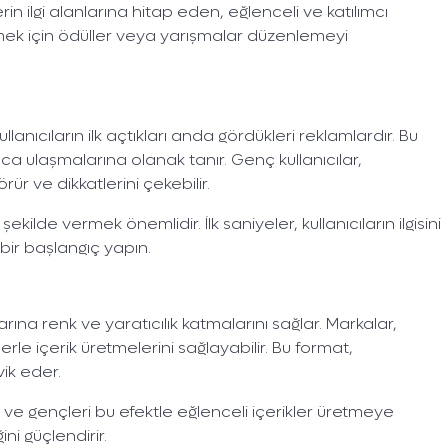
in ilgi alanlarına hitap eden, eğlenceli ve katılımcı
 etmek için ödüller veya yarışmalar düzenlemeyi
lanıcıların ilk açtıkları anda gördükleri reklamlardır. Bu
ıca ulaşmalarına olanak tanır. Genç kullanıcılar,
r ve dikkatlerini çekebilir.
kilde vermek önemlidir. İlk saniyeler, kullanıcıların ilgisini
 bir başlangıç yapın.
larına renk ve yaratıcılık katmalarını sağlar. Markalar,
erle içerik üretmelerini sağlayabilir. Bu format,
vik eder.
ve gençleri bu efektle eğlenceli içerikler üretmeye
ini güçlendirir.