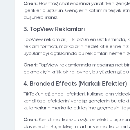
Öneri:
Hashtag challenge'ınızı yaratırken gençler
içerikler oluşturun. Gençlerin katılımını teşvik
düşünebilirsiniz.
3. TopView Reklamları
TopView reklamları, TikTok’un en üst kısmında, kul
reklam formatı, markaların hedef kitlelerine hızl
uygulamayı açtıklarında bu reklamları hemen görü
Öneri:
TopView reklamlarında mesajınızı net bir şe
çekmek için kritik bir rol oynar, bu yüzden güçlü
4. Branded Effects (Markalı Efektler)
TikTok’un eğlenceli efektleri, kullanıcıların video
kendi özel efektlerini yaratıp gençlerin bu efektl
kullanıcıların marka ile etkileşime geçmesini teş
Öneri:
Kendi markanıza özgü bir efekt oluşturun 
davet edin. Bu, etkileşimi artırır ve marka bilinirliğ