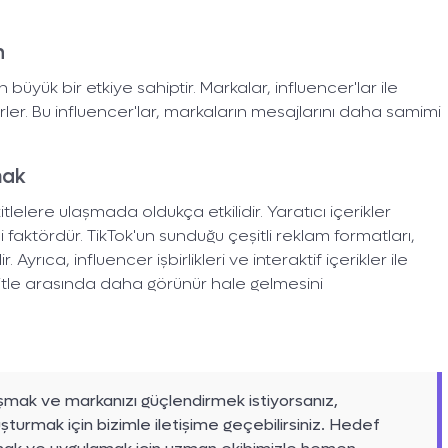
n
 büyük bir etkiye sahiptir. Markalar, influencer'lar ile
lirler. Bu influencer'lar, markaların mesajlarını daha samimi
mak
itlelere ulaşmada oldukça etkilidir. Yaratıcı içerikler
 faktördür. TikTok'un sunduğu çeşitli reklam formatları,
Ayrıca, influencer işbirlikleri ve interaktif içerikler ile
ç kitle arasında daha görünür hale gelmesini
aşmak ve markanızı güçlendirmek istiyorsanız,
uşturmak için bizimle iletişime geçebilirsiniz. Hedef