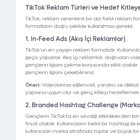
TikTok Reklam Türleri ve Hedef Kitleye
TikTok, reklam verenlere bir dizi farklı reklam 
formatların doğru şekilde kullanılması gerekir.
1. In-Feed Ads (Akış İçi Reklamlar)
TikTok’un en yaygın reklam formatıdır. Kullanıcıl
Dentez Dijital,
geçiş yaparlar. Akış içi reklamlar, doğrudan vi
Büyümen 
gençlerin ilgisini çekme konusunda etkili olabilir
gençlerin ilgisini çekebilirsiniz.
Öneri:
Videolarınızı eğlenceli, yaratıcı ve dikkat
yapısına uygun olur ve genç kitleyi hedeflemek i
2. Branded Hashtag Challenge (Marka
Gençlerin TikTok'ta en sevdiği etkinliklerden bi
fırsat olabilir. Kullanıcıların belirli bir hashtag i
kullanıcıları marka etrafında toplar ve büyük bir v