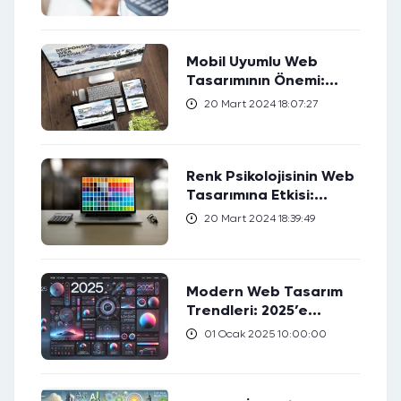
Mobil Uyumlu Web
Tasarımının Önemi:
Kullanıcı Deneyimini
20 Mart 2024 18:07:27
Nasıl Geliştirir?
Renk Psikolojisinin Web
Tasarımına Etkisi:
Hedef Kitlenizi Nasıl
20 Mart 2024 18:39:49
Etkileyebilirsiniz?
Modern Web Tasarım
Trendleri: 2025’e
Hazırlık
01 Ocak 2025 10:00:00