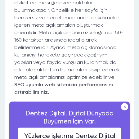
dikkat edilmesi gereken noktalar
bulunmaktadır. Öncelikle her sayfa için
benzersiz ve hedeflenen anahtar kelimeleri
içeren meta açıklamaları oluşturmak
önemlidir. Meta açıklamanın uzunluğu da 150-
160 karakter arasında ideal olarak
belirlenmelidir. Ayrıca meta açıklamasında
kullanıcıyı harekete geçirecek çağrışım
yapıları veya fayda vurguları kullanmak da
etkili olacaktır. Tüm bu adımları takip ederek
meta açıklamalarınızı optimize edebilir ve
SEO uyumlu web sitenizin performansını
artırabilirsiniz.
İçerik Kalitesinin Belirleyici Rolü
×
Dentez Dijital, Dijital Dünyada
SEO uyumlu bir web sitesi oluştururken, içerik
Büyümen İçin Var!
kalitesinin belirleyici bir rol oynadığını
unutmamak son derece önemlidir. İyi bir
Yüzlerce işletme Dentez Dijital
içerik, ziyaretçilerin ilgisini çekerken aynı