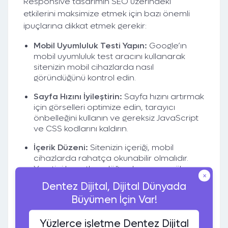
Responsive tasarımın SEO üzerindeki
etkilerini maksimize etmek için bazı önemli
ipuçlarına dikkat etmek gerekir:
Mobil Uyumluluk Testi Yapın:
Google’ın
mobil uyumluluk test aracını kullanarak
sitenizin mobil cihazlarda nasıl
göründüğünü kontrol edin.
Sayfa Hızını İyileştirin:
Sayfa hızını artırmak
için görselleri optimize edin, tarayıcı
önbelleğini kullanın ve gereksiz JavaScript
ve CSS kodlarını kaldırın.
İçerik Düzeni:
Sitenizin içeriği, mobil
cihazlarda rahatça okunabilir olmalıdır.
Yazı tipi boyutları, düğmeler ve menüler
×
mobil cihazlara uygun şekilde
Dentez Dijital, Dijital Dünyada
tasarlanmalıdır.
Büyümen İçin Var!
Duyarlı Tasarım Özelliklerini Kullanın:
CSS
Media Queries ve esnek grid sistemleri
Yüzlerce işletme Dentez Dijital