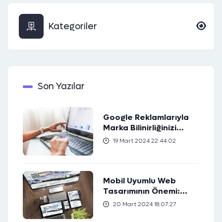
Kategoriler
Son Yazılar
Google Reklamlarıyla
Marka Bilinirliğinizi
Artırın
19 Mart 2024 22:44:02
Mobil Uyumlu Web
Tasarımının Önemi:
Kullanıcı Deneyimini
20 Mart 2024 18:07:27
Nasıl Geliştirir?