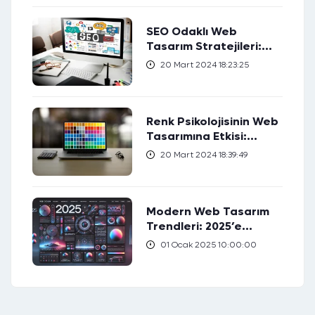
SEO Odaklı Web
Tasarım Stratejileri:
Web Sıralamanızı Nasıl
20 Mart 2024 18:23:25
Yükseltirsiniz?
Renk Psikolojisinin Web
Tasarımına Etkisi:
Hedef Kitlenizi Nasıl
20 Mart 2024 18:39:49
Etkileyebilirsiniz?
Modern Web Tasarım
Trendleri: 2025’e
Hazırlık
01 Ocak 2025 10:00:00