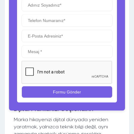
7.
Analiz ve Geri Bildirim
Dijital dünyada başarılı olmak, sürekli bir
iyileştirme sürecidir. Yaptığınız her
kampanyanın, içeriğin ve stratejinin etkisini
analiz etmeniz gerekir.
Google Analytics:
Web sitenizdeki trafiği
izleyerek hangi içeriklerin daha fazla ilgi
gördüğünü anlayabilirsiniz.
Sosyal Medya Analiz Araçları:
Sosyal
medya platformlarında etkileşim
oranlarınızı izleyin ve stratejinizi buna göre
güncelleyin.
Dijital Markanızı Güçlendirin
Marka hikayenizi dijital dünyada yeniden
yaratmak, yalnızca teknik bilgi değil, aynı
zamanda stratejik düşünme gerektirir.