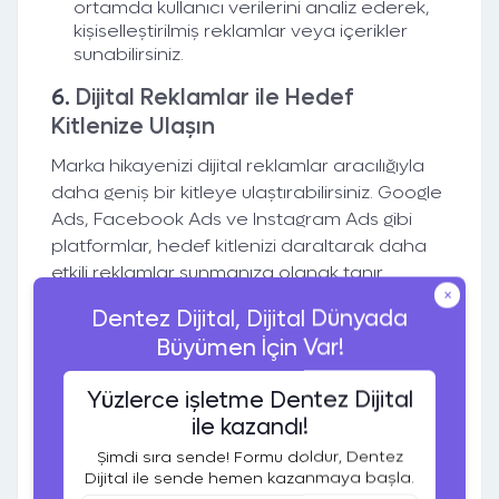
ortamda kullanıcı verilerini analiz ederek,
kişiselleştirilmiş reklamlar veya içerikler
sunabilirsiniz.
6.
Dijital Reklamlar ile Hedef
Kitlenize Ulaşın
Marka hikayenizi dijital reklamlar aracılığıyla
daha geniş bir kitleye ulaştırabilirsiniz. Google
Ads, Facebook Ads ve Instagram Ads gibi
platformlar, hedef kitlenizi daraltarak daha
etkili reklamlar sunmanıza olanak tanır.
×
Reklamları Hedefleme:
Kullanıcıların
Dentez Dijital, Dijital Dünyada
yaşına, cinsiyetine, konumuna veya
Büyümen İçin Var!
ilgilerine göre hedefleme yaparak daha
fazla dönüşüm elde edebilirsiniz.
Yüzlerce işletme Dentez Dijital
ile kazandı!
A/B Testleri:
Reklam metinleri, görselleri
veya hedefleme stratejileri üzerinde A/B
Şimdi sıra sende! Formu doldur, Dentez
testleri yaparak en verimli stratejiyi
Dijital ile sende hemen kazanmaya başla.
belirleyin.