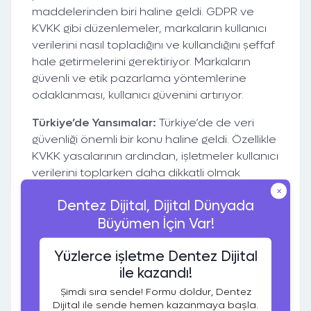
maddelerinden biri haline geldi. GDPR ve
KVKK gibi düzenlemeler, markaların kullanıcı
verilerini nasıl topladığını ve kullandığını şeffaf
hale getirmelerini gerektiriyor. Markaların
güvenli ve etik pazarlama yöntemlerine
odaklanması, kullanıcı güvenini artırıyor.
Türkiye’de Yansımalar:
Türkiye’de de veri
güvenliği önemli bir konu haline geldi. Özellikle
KVKK yasalarının ardından, işletmeler kullanıcı
verilerini toplarken daha dikkatli olmak
zorunda. Bu da, dijital pazarlama
×
Dentez Dijital, Dijital Dünyada
stratejilerinin daha etik ve güvenli olmasını
Büyümen İçin Var!
sağlıyor.
Türkiye'deki Dijital Pazarlama
Yüzlerce işletme Dentez Dijital
Stratejilerinin Geleceği
ile kazandı!
Şimdi sıra sende! Formu doldur, Dentez
Türkiye’de dijital pazarlama, global trendlerin
Dijital ile sende hemen kazanmaya başla.
izlediği yolda ilerliyor ancak Türk tüketicisinin