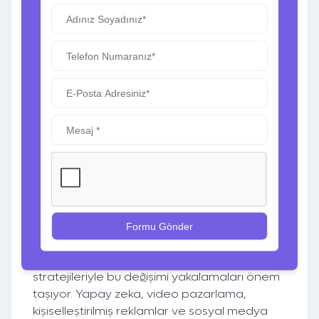
alışkanlıkları ve yerel dinamikler de bu
stratejilerin şekillenmesinde önemli bir rol
oynuyor. İşletmelerin, global trendleri kendi
pazarlama stratejilerine uyarlamaları büyük
bir fırsat sunuyor. Ayrıca, Türk tüketicisinin
dijital medya kullanım alışkanlıkları, küresel
pazarlama trendlerinin Türkiye’de daha hızlı
adapte olmasına yardımcı oluyor.
Dijital Pazarlamada Başarının
Anahtarı
Küresel dijital pazarlama trendlerini takip
etmek, işletmeler için büyük fırsatlar sunuyor.
Türkiye’de de bu trendlerin etkisi hızla
artarken, işletmelerin doğru dijital pazarlama
stratejileriyle bu değişimi yakalamaları önem
taşıyor. Yapay zeka, video pazarlama,
kişiselleştirilmiş reklamlar ve sosyal medya