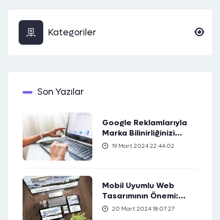
Kategoriler
Son Yazılar
Google Reklamlarıyla
Marka Bilinirliğinizi
Artırın
19 Mart 2024 22:44:02
Mobil Uyumlu Web
Tasarımının Önemi:
Kullanıcı Deneyimini
20 Mart 2024 18:07:27
Nasıl Geliştirir?