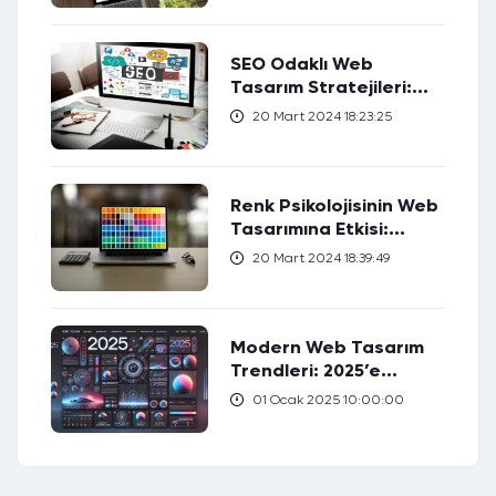
SEO Odaklı Web
Tasarım Stratejileri:
Web Sıralamanızı Nasıl
20 Mart 2024 18:23:25
Yükseltirsiniz?
Renk Psikolojisinin Web
Tasarımına Etkisi:
Hedef Kitlenizi Nasıl
20 Mart 2024 18:39:49
Etkileyebilirsiniz?
Modern Web Tasarım
Trendleri: 2025’e
Hazırlık
01 Ocak 2025 10:00:00