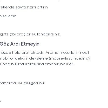
tlerde sayfa hızını artırın.
mize edin.
ts gibi araçları kullanabilirsiniz.
 Göz Ardı Etmeyin
ümüzde hızla artmaktadır. Arama motorları, mobil
 mobil öncelikli indeksleme (mobile-first indexing)
ünde bulundurarak sıralamanızı belirler.
hazlarda uyumlu görünür.
.