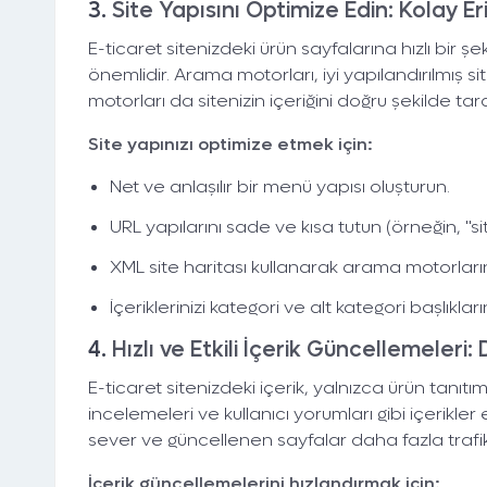
3.
Site Yapısını Optimize Edin: Kolay Er
E-ticaret sitenizdeki ürün sayfalarına hızlı bir ş
önemlidir. Arama motorları, iyi yapılandırılmış si
motorları da sitenizin içeriğini doğru şekilde tar
Site yapınızı optimize etmek için:
Dentez Dijital,
Net ve anlaşılır bir menü yapısı oluşturun.
Büyümen 
URL yapılarını sade ve kısa tutun (örneğin, "
XML site haritası kullanarak arama motorlarına
İçeriklerinizi kategori ve alt kategori başlıkla
4.
Hızlı ve Etkili İçerik Güncellemeleri:
E-ticaret sitenizdeki içerik, yalnızca ürün tanıtıml
incelemeleri ve kullanıcı yorumları gibi içerikler
sever ve güncellenen sayfalar daha fazla trafik 
İçerik güncellemelerini hızlandırmak için: