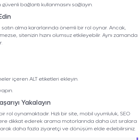
üvenli bağlantı kullanmasını sağlayın.
Edin
rın satın alma kararlarında önemli bir rol oynar. Ancak,
mezse, sitenizin hızını olumsuz etkileyebilir. Aynı zamanda
r.
eler içeren ALT etiketleri ekleyin.
yapın.
Başarıyı Yakalayın
k bir rol oynamaktadır. Hızlı bir site, mobil uyumluluk, SEO
törlere dikkat ederek arama motorlarında daha üst sıralara
unarak daha fazla ziyaretçi ve dönüşüm elde edebilirsiniz.