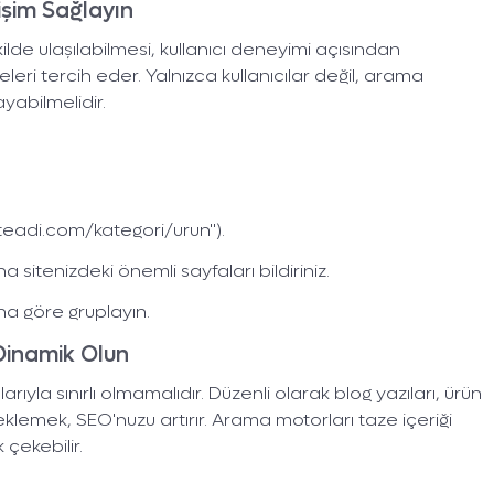
işim Sağlayın
ekilde ulaşılabilmesi, kullanıcı deneyimi açısından
teleri tercih eder. Yalnızca kullanıcılar değil, arama
ayabilmelidir.
 Dijital Dünyada
İçin Var!
siteadi.com/kategori/urun").
Yüzlerce işlet
 sitenizdeki önemli sayfaları bildiriniz.
ile 
rına göre gruplayın.
Şimdi sıra sende! Fo
ile sende heme
 Dinamik Olun
arıyla sınırlı olmamalıdır. Düzenli olarak blog yazıları, ürün
 eklemek, SEO'nuzu artırır. Arama motorları taze içeriği
çekebilir.