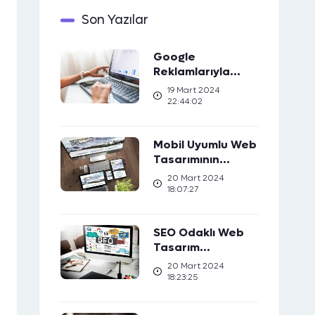
Son Yazılar
Google
Reklamlarıyla
Marka Bilinirliğinizi
19 Mart 2024
Artırın
22:44:02
Mobil Uyumlu Web
Tasarımının
Önemi: Kullanıcı
20 Mart 2024
Deneyimini Nasıl
18:07:27
Geliştirir?
SEO Odaklı Web
Tasarım
Stratejileri: Web
20 Mart 2024
Sıralamanızı Nasıl
18:23:25
Yükseltirsiniz?