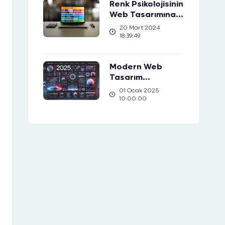
Renk Psikolojisinin
Web Tasarımına
Etkisi: Hedef
20 Mart 2024
Kitlenizi Nasıl
18:39:49
Etkileyebilirsiniz?
Modern Web
×
Tasarım
Trendleri: 2025’e
01 Ocak 2025
Hazırlık
10:00:00
me Dentez Dijital
kazandı!
rmu doldur, Dentez Dijital
n kazanmaya başla.