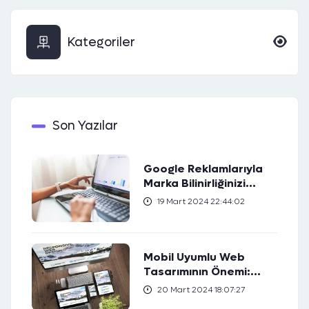
Kategoriler
Son Yazılar
Google Reklamlarıyla
Marka Bilinirliğinizi
Artırın
19 Mart 2024 22:44:02
Mobil Uyumlu Web
Tasarımının Önemi:
Kullanıcı Deneyimini
20 Mart 2024 18:07:27
Nasıl Geliştirir?