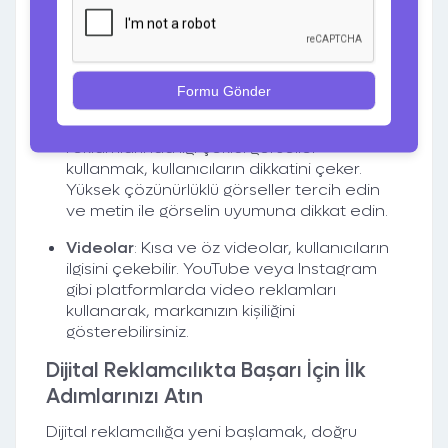
Dijital reklamların etkisini artırmak için görsel
ve video içerikler oldukça önemlidir. Bu
içerikler, markanızın mesajını daha hızlı ve
etkili bir şekilde iletmenizi sağlar. Örneğin:
Görseller
: Özellikle sosyal medya
reklamlarında ilgi çekici görseller
kullanmak, kullanıcıların dikkatini çeker.
Yüksek çözünürlüklü görseller tercih edin
ve metin ile görselin uyumuna dikkat edin.
Videolar
: Kısa ve öz videolar, kullanıcıların
ilgisini çekebilir. YouTube veya Instagram
gibi platformlarda video reklamları
kullanarak, markanızın kişiliğini
gösterebilirsiniz.
Dijital Reklamcılıkta Başarı İçin İlk
Adımlarınızı Atın
Dijital reklamcılığa yeni başlamak, doğru