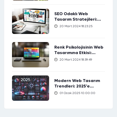
SEO Odaklı Web
Tasarım Stratejileri:
Web Sıralamanızı Nasıl
20 Mart 2024 18:23:25
Yükseltirsiniz?
Renk Psikolojisinin Web
Tasarımına Etkisi:
Hedef Kitlenizi Nasıl
20 Mart 2024 18:39:49
Etkileyebilirsiniz?
Modern Web Tasarım
Trendleri: 2025’e
Hazırlık
01 Ocak 2025 10:00:00