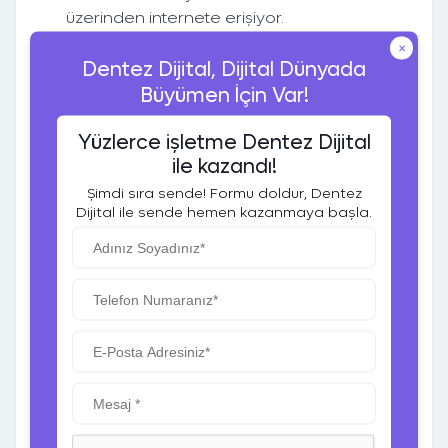
üzerinden internete erişiyor.
Reklamlarınızın mobil uyumlu olmasına
×
dikkat edin.
Dentez Dijital, Dijital Dünyada
Büyümen İçin Var!
Dönüşüm Takibi Yapın
Reklamlarınızın amacına ulaşıp
Yüzlerce işletme Dentez Dijital
ulaşmadığını görmek için dönüşüm takibi
ile kazandı!
yapın. Google Analytics gibi araçlar
Şimdi sıra sende! Formu doldur, Dentez
kullanarak kampanyalarınızın başarısını
Dijital ile sende hemen kazanmaya başla.
ölçebilirsiniz.
Etkili Görseller Kullanın
Görseller, reklamınızın tıklanabilirliğini
artıran önemli bir faktördür. Net, dikkat
çekici ve anlamlı görseller kullanmaya
özen gösterin.
Görsel ve Video İçeriklerinizi Nasıl
Kullanabilirsiniz?