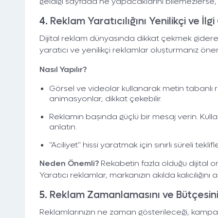
geldiği sayfada ne yapacaklarını bilemezlerse, r
4.
Reklam Yaratıcılığını Yenilikçi ve İlgi
Dijital reklam dünyasında dikkat çekmek giderek d
yaratıcı ve yenilikçi reklamlar oluşturmanız önem
Nasıl Yapılır?
Görsel ve videolar kullanarak metin tabanlı r
animasyonlar, dikkat çekebilir.
Reklamın başında güçlü bir mesaj verin. Kull
anlatın.
"Aciliyet" hissi yaratmak için sınırlı süreli tekli
Neden Önemli?
Rekabetin fazla olduğu dijital
Yaratıcı reklamlar, markanızın akılda kalıcılığını a
5.
Reklam Zamanlamasını ve Bütçesini
Reklamlarınızın ne zaman gösterileceği, kampany