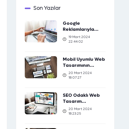
Son Yazılar
Google
Reklamlarıyla
Marka Bilinirliğinizi
19 Mart 2024
Artırın
22:44:02
Mobil Uyumlu Web
Tasarımının
Önemi: Kullanıcı
20 Mart 2024
Deneyimini Nasıl
18:07:27
Geliştirir?
SEO Odaklı Web
Tasarım
Stratejileri: Web
20 Mart 2024
Sıralamanızı Nasıl
18:23:25
Yükseltirsiniz?