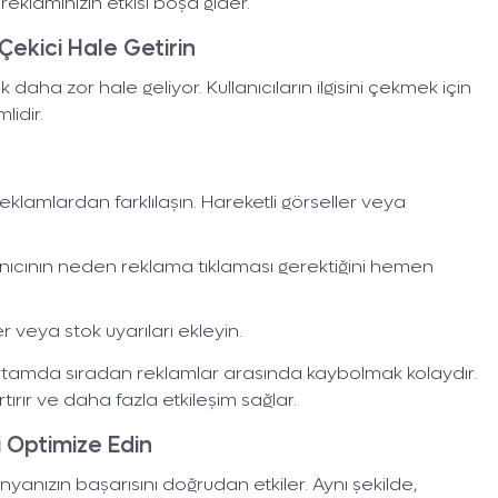
eklamınızın etkisi boşa gider.
 Çekici Hale Getirin
aha zor hale geliyor. Kullanıcıların ilgisini çekmek için
lidir.
eklamlardan farklılaşın. Hareketli görseller veya
anıcının neden reklama tıklaması gerektiğini hemen
fler veya stok uyarıları ekleyin.
 ortamda sıradan reklamlar arasında kaybolmak kolaydır.
rtırır ve daha fazla etkileşim sağlar.
 Optimize Edin
anızın başarısını doğrudan etkiler. Aynı şekilde,