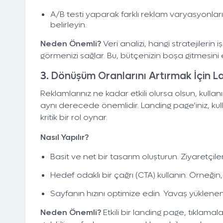
A/B testi yaparak farklı reklam varyasyonlar
belirleyin.
Neden Önemli?
Veri analizi, hangi stratejilerin i
görmenizi sağlar. Bu, bütçenizin boşa gitmesini 
3.
Dönüşüm Oranlarını Artırmak İçin 
Dentez Dijital,
Reklamlarınız ne kadar etkili olursa olsun, kullan
Büyümen 
aynı derecede önemlidir. Landing page’iniz, k
kritik bir rol oynar.
Nasıl Yapılır?
Basit ve net bir tasarım oluşturun. Ziyaretçile
Hedef odaklı bir çağrı (CTA) kullanın. Örneği
Sayfanın hızını optimize edin. Yavaş yüklenen 
Neden Önemli?
Etkili bir landing page, tıklama