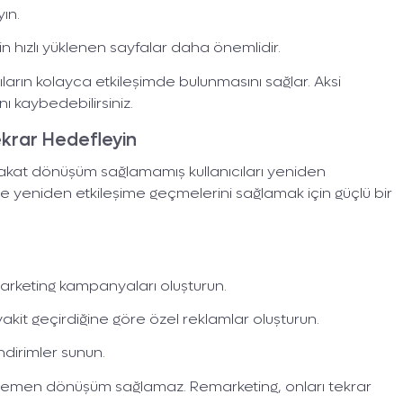
ın.
için hızlı yüklenen sayfalar daha önemlidir.
ıların kolayca etkileşimde bulunmasını sağlar. Aksi
nı kaybedebilirsiniz.
Tekrar Hedefleyin
fakat dönüşüm sağlamamış kullanıcıları yeniden
 ile yeniden etkileşime geçmelerini sağlamak için güçlü bir
rketing kampanyaları oluşturun.
vakit geçirdiğine göre özel reklamlar oluşturun.
indirimler sunun.
de hemen dönüşüm sağlamaz. Remarketing, onları tekrar