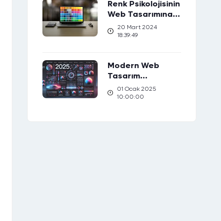
Renk Psikolojisinin
Web Tasarımına
Etkisi: Hedef
20 Mart 2024
Kitlenizi Nasıl
18:39:49
Etkileyebilirsiniz?
Modern Web
×
Tasarım
Trendleri: 2025’e
01 Ocak 2025
Hazırlık
10:00:00
me Dentez Dijital
kazandı!
rmu doldur, Dentez Dijital
n kazanmaya başla.