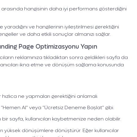
ı arasında hangisinin daha iyi performans gösterdiğini
şe yaradığını ve hangilerinin iyileştirilmesi gerektiğini
engeller ve daha etkili sonuçlar almanızı sağlar.
Landing Page Optimizasyonu Yapın
 Dijital Dünyada
ıcıların reklamınıza tıkladıktan sonra geldikleri sayfa da
İçin Var!
ullanıcıları ikna etme ve dönüşüm sağlama konusunda
Yüzlerce işlet
ile 
Şimdi sıra sende! Fo
r hızlıca ne yapmaları gerektiğini anlamalı.
ile sende heme
n, "Hemen Al" veya "Ücretsiz Deneme Başlat" gibi.
bir sayfa, kullanıcıları kaybetmenize neden olabilir.
ları yüksek dönüşümlere dönüştürür. Eğer kullanıcılar